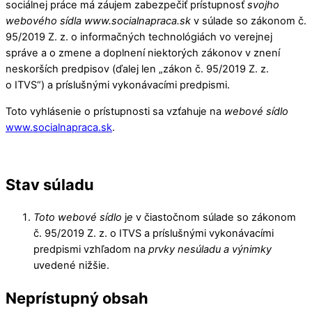
sociálnej práce má záujem zabezpečiť prístupnosť
svojho
webového sídla www.socialnapraca.sk
v súlade so zákonom č.
95/2019 Z. z. o informačných technológiách vo verejnej
správe a o zmene a doplnení niektorých zákonov v znení
neskorších predpisov (ďalej len „zákon č. 95/2019 Z. z.
o ITVS“) a príslušnými vykonávacími predpismi.
Toto vyhlásenie o prístupnosti sa vzťahuje na
webové sídlo
www.socialnapraca.sk
.
Stav súladu
Toto
webové sídlo
j
e
v čiastočnom súlade so zákonom
č. 95/2019 Z. z. o ITVS a príslušnými vykonávacími
predpismi vzhľadom na
prvky nesúladu
a
výnimky
uvedené nižšie.
Neprístupný obsah