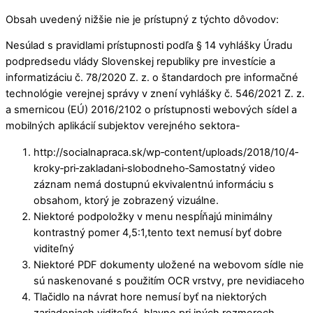
Obsah uvedený nižšie nie je prístupný z týchto dôvodov:
Nesúlad s pravidlami prístupnosti podľa § 14 vyhlášky Úradu
podpredsedu vlády Slovenskej republiky pre investície a
informatizáciu č. 78/2020 Z. z. o štandardoch pre informačné
technológie verejnej správy v znení vyhlášky č. 546/2021 Z. z.
a smernicou (EÚ) 2016/2102 o prístupnosti webových sídel a
mobilných aplikácií subjektov verejného sektora-
http://socialnapraca.sk/wp‐content/uploads/2018/10/4‐
kroky‐pri‐zakladani‐slobodneho‐Samostatný video
záznam nemá dostupnú ekvivalentnú informáciu s
obsahom, ktorý je zobrazený vizuálne.
Niektoré podpoložky v menu nespĺňajú minimálny
kontrastný pomer 4,5:1,tento text nemusí byť dobre
viditeľný
Niektoré PDF dokumenty uložené na webovom sídle nie
sú naskenované s použitím OCR vrstvy, pre nevidiaceho
Tlačidlo na návrat hore nemusí byť na niektorých
zariadeniach viditeľné, hlavne pri iných rozmeroch